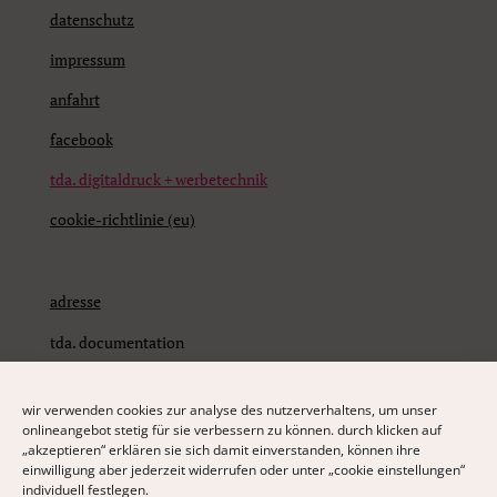
datenschutz
impressum
anfahrt
facebook
tda. digitaldruck + werbetechnik
cookie-richtlinie (eu)
adresse
tda. documentation
dokumentationsbüro alex gmbh
wir verwenden cookies zur analyse des nutzerverhaltens, um unser
krankenhausstraße 1
onlineangebot stetig für sie verbessern zu können. durch klicken auf
„akzeptieren“ erklären sie sich damit einverstanden, können ihre
87459 pfronten
einwilligung aber jederzeit widerrufen oder unter „cookie einstellungen“
individuell festlegen.